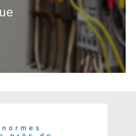
que
 normes
e près de