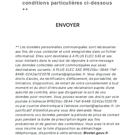
conditions particulières ci-dessous
**
ENVOYER
** Les données personnelles communiquées sont nécessaires
aux fins de vous contacter et sont enregistrées dans un fichier
informatisé. Elles sont destinées à A PLUS ELEC SAS et ses
sous-traitants dans le seul but de répondre à votre message.
Les données collectées seront communiquées aux seuls
destinataires suivants: A PLUS ELEC SAS 9ff625bc-3844-11ef-
8448-0242ac120078 contact@apluselec.fr. Vous disposez de
droits d’accès, de rectification, d’effacement, de portabilité, de
limitation, d’opposition, de retrait de votre consentement à tout
moment et du droit d’introduire une réclamation auprès d’une
autorité de contrôle, ainsi que d’organiser le sort de vos
données post-mortem. Vous pouvez exercer ces droits par voie
postale à l'adresse 9ff625bc-3844-11ef-8448-0242ac120078
ou par courrier électronique à l'adresse contact@apluselec.fr. Un
justificatif d'identité pourra vous être demandé. Nous
conservons vos données pendant la période de prise de contact
puis pendant la durée de prescription légale aux fins
probatoires et de gestion des contentieux. Vous avez le droit de
vous inscrire sur la liste d'opposition au démarchage
téléphonique, disponible à cette adresse:
Bloctel.gouv.fr
.