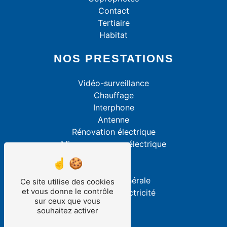
Contact
Tertiaire
Habitat
NOS PRESTATIONS
Vidéo-surveillance
Chauffage
Interphone
Antenne
Rénovation électrique
Mise aux normes électrique
Alarme
VMC
Électricité générale
Ce site utilise des cookies
et vous donne le contrôle
Dépannage électricité
sur ceux que vous
souhaitez activer