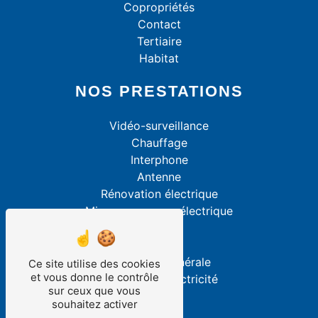
Copropriétés
Contact
Tertiaire
Habitat
NOS PRESTATIONS
Vidéo-surveillance
Chauffage
Interphone
Antenne
Rénovation électrique
Mise aux normes électrique
Alarme
VMC
Électricité générale
Ce site utilise des cookies
et vous donne le contrôle
Dépannage électricité
sur ceux que vous
souhaitez activer