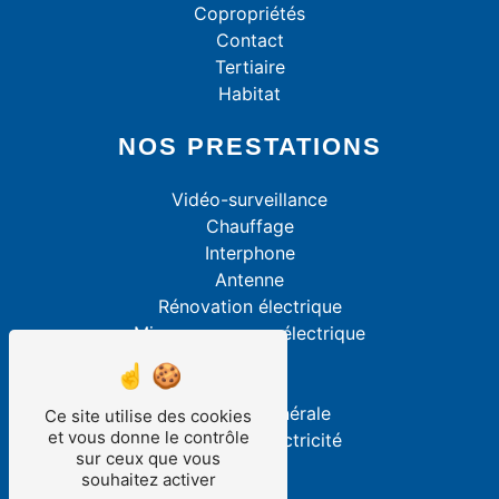
Copropriétés
Contact
Tertiaire
Habitat
NOS PRESTATIONS
Vidéo-surveillance
Chauffage
Interphone
Antenne
Rénovation électrique
Mise aux normes électrique
Alarme
VMC
Électricité générale
Ce site utilise des cookies
et vous donne le contrôle
Dépannage électricité
sur ceux que vous
souhaitez activer